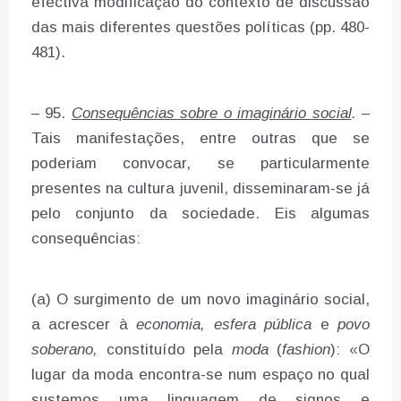
efectiva modificação do contexto de discussão
das mais diferentes questões políticas (pp. 480-
481).
– 95.
Consequências sobre o imaginário social
. –
Tais manifestações, entre outras que se
poderiam convocar, se particularmente
presentes na cultura juvenil, disseminaram-se já
pelo conjunto da sociedade. Eis algumas
consequências:
(a) O surgimento de um novo imaginário social,
a acrescer à
economia, esfera pública
e
povo
soberano,
constituído pela
moda
(
fashion
): «O
lugar da moda encontra-se num espaço no qual
sustemos uma linguagem de signos e