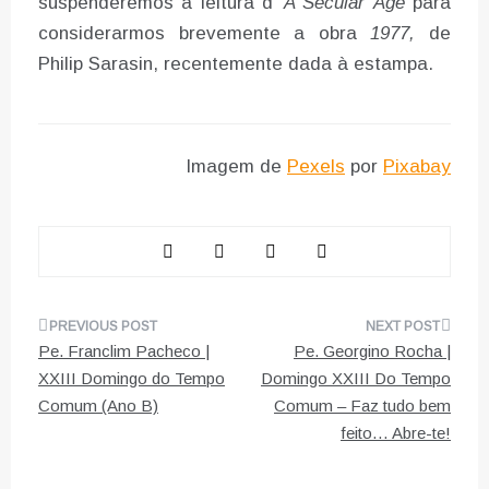
suspenderemos a leitura d’
A Secular
Age
para
considerarmos brevemente a obra
1977,
de
Philip Sarasin, recentemente dada à estampa.
Imagem de
Pexels
por
Pixabay
Navegação
Pe. Franclim Pacheco |
Pe. Georgino Rocha |
de
XXIII Domingo do Tempo
Domingo XXIII Do Tempo
Comum (Ano B)
Comum – Faz tudo bem
artigos
feito… Abre-te!