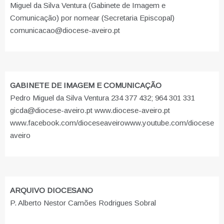
Miguel da Silva Ventura (Gabinete de Imagem e
Comunicação) por nomear (Secretaria Episcopal)
comunicacao@diocese-aveiro.pt
GABINETE DE IMAGEM E COMUNICAÇÃO
Pedro Miguel da Silva Ventura 234 377 432; 964 301 331
gicda@diocese-aveiro.pt www.diocese-aveiro.pt
www.facebook.com/dioceseaveiro
www.youtube.com/diocese
aveiro
ARQUIVO DIOCESANO
P. Alberto Nestor Camões Rodrigues Sobral