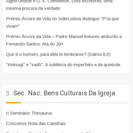
Sigrid Undset e G. K. Chesterton. Dois escritores, uma
mesma procura da verdade
Prémio Árvore da Vida no IndieLisboa distingue "P'ra que
vivam"
Prémio Árvore da Vida – Padre Manuel Antunes atribuído a
Fernando Santos: Ata do Júri
Que é o homem, para dele te lembrares? (Salmo 8,5)
"Kintsugi" e "sadō": A subtileza do imperfeito e da quietude
Sec. Nac. Bens Culturais Da Igreja
II Seminário Thesaurus
Concertos Rota das Catedrais