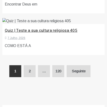
Encontrar Deus em
Quiz | Teste a sua cultura religiosa 405
7 Julho, 2026
COMO ESTÁ A
Paginação
1
2
…
120
Seguinte
dos
conteúdos