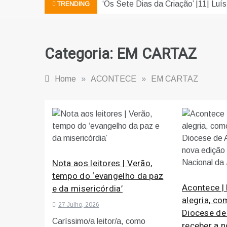
‘Os Sete Dias da Criação’ |11| Luís
TRENDING
Categoria:
EM CARTAZ
Home
»
ACONTECE
»
EM CARTAZ
Nota aos leitores | Verão,
tempo do ‘evangelho da paz
Acontece |
e da misericórdia’
alegria, c
27 Julho, 2026
Diocese de 
Caríssimo/a leitor/a, como
receber a 