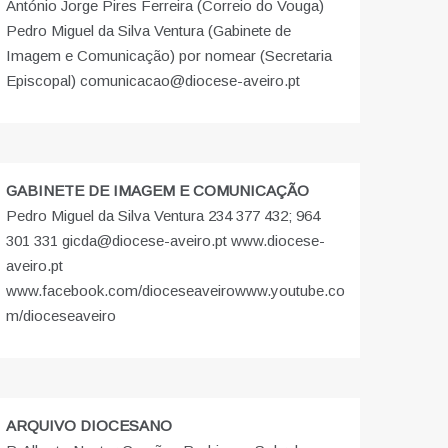
António Jorge Pires Ferreira (Correio do Vouga)
Pedro Miguel da Silva Ventura (Gabinete de
Imagem e Comunicação) por nomear (Secretaria
Episcopal) comunicacao@diocese-aveiro.pt
GABINETE DE IMAGEM E COMUNICAÇÃO
Pedro Miguel da Silva Ventura 234 377 432; 964
301 331 gicda@diocese-aveiro.pt www.diocese-
aveiro.pt
www.facebook.com/dioceseaveiro
www.youtube.co
m/dioceseaveiro
ARQUIVO DIOCESANO