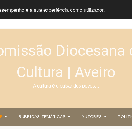
esempenho e a sua experiência como utilizador.
omissão Diocesana 
Cultura | Aveiro
A cultura é o pulsar dos povos…
E
RUBRICAS TEMÁTICAS
AUTORES
POLÍT