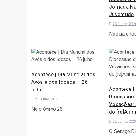
Jornada Na
Juventude
26 Julho, 202
Notícia e fo
Acontece | Dia Mundial dos
Avós e dos Idosos – 26
Acontece | 
julho
Diocesano 
21 Julho, 2026
Vocações: 
No próximo 26
do [re]Ani
21 Julho, 202
O Serviço D