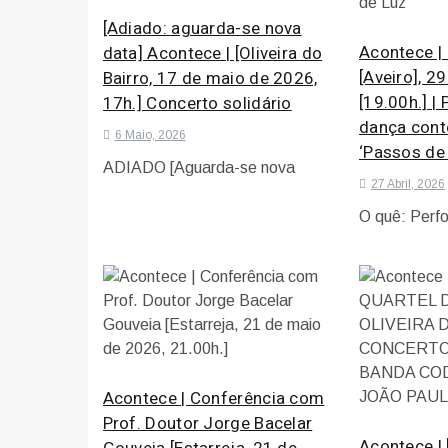
[Adiado: aguarda-se nova
Acontece |
data] Acontece | [Oliveira do
[Aveiro], 2
Bairro, 17 de maio de 2026,
[19.00h.] |
17h.] Concerto solidário
dança con
6 Maio, 2026
‘Passos de
ADIADO [Aguarda-se nova
27 Abril, 2026
O quê: Perf
Acontece | Conferência com
Prof. Doutor Jorge Bacelar
Acontece | 