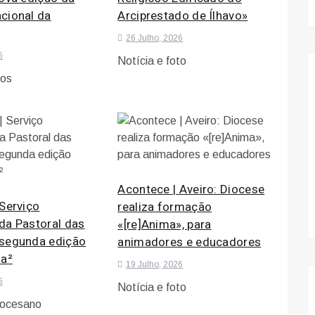
cional da
Arciprestado de Ílhavo»
26 Julho, 2026
6
Notícia e foto
tos
Acontece | Aveiro: Diocese
Serviço
realiza formação
da Pastoral das
«[re]Anima», para
segunda edição
animadores e educadores
ma²
19 Julho, 2026
6
Notícia e foto
iocesano