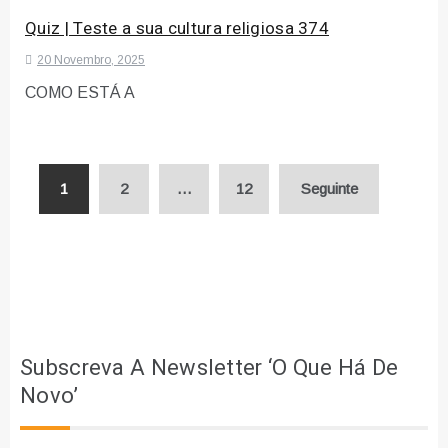
Quiz | Teste a sua cultura religiosa 374
20 Novembro, 2025
COMO ESTÁ A
Paginação
1
2
…
12
Seguinte
dos
conteúdos
Subscreva A Newsletter ‘O Que Há De
Novo’