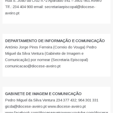
Rua S. João da Cruz n.º2 Apartado 541 – 3801-901 Aveiro
Tlf.: 234 404 900 email: secretariaepiscopal@diocese-
aveiro.pt
DEPARTAMENTO DE INFORMAÇÃO E COMUNICAÇÃO
António Jorge Pires Ferreira (Correio do Vouga) Pedro
Miguel da Silva Ventura (Gabinete de Imagem e
Comunicação) por nomear (Secretaria Episcopal)
comunicacao@diocese-aveiro.pt
GABINETE DE IMAGEM E COMUNICAÇÃO
Pedro Miguel da Silva Ventura 234 377 432; 964 301 331
gicda@diocese-aveiro.pt www.diocese-aveiro.pt
www.facebook.com/dioceseaveiro
www.youtube.com/diocese