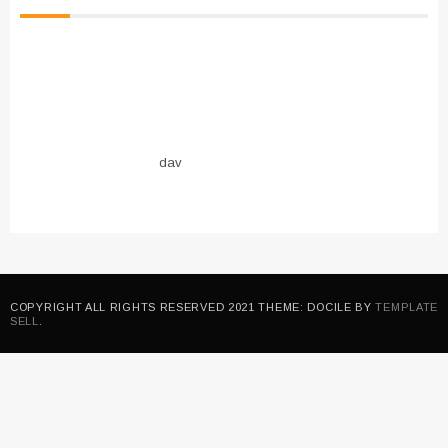
dav
COPYRIGHT ALL RIGHTS RESERVED 2021 THEME: DOCILE BY
TEMPLATE
SELL
.