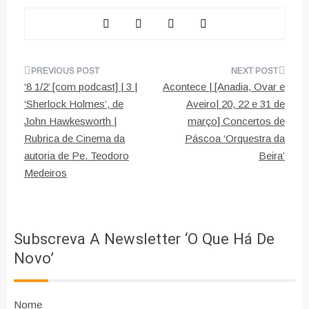
Navegação
‘8 1/2’ [com podcast] | 3 |
Acontece | [Anadia, Ovar e
de
‘Sherlock Holmes’, de
Aveiro| 20, 22 e 31 de
John Hawkesworth |
março] Concertos de
artigos
Rubrica de Cinema da
Páscoa ‘Orquestra da
autoria de Pe. Teodoro
Beira’
Medeiros
Subscreva A Newsletter ‘O Que Há De
Novo’
Nome