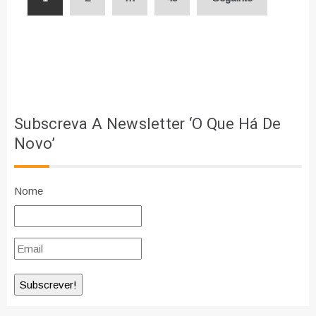
dos
conteúdos
Subscreva A Newsletter ‘O Que Há De
Novo’
Nome