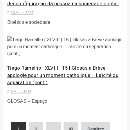
desconfiguração da pessoa na sociedade digital.
10 Maio, 2026
Bioética e sociedade
Tiago Ramalho | XLVIII | 15 | Glosas a Brève
apologie pour un moment catholique – Laïcité ou
séparation (cont.)
9 Maio, 2026
GLOSAS – Espaço
Paginação
1
2
…
43
Seguinte