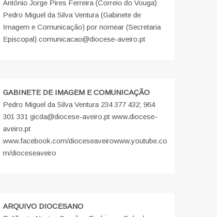
António Jorge Pires Ferreira (Correio do Vouga)
Pedro Miguel da Silva Ventura (Gabinete de
Imagem e Comunicação) por nomear (Secretaria
Episcopal) comunicacao@diocese-aveiro.pt
GABINETE DE IMAGEM E COMUNICAÇÃO
Pedro Miguel da Silva Ventura 234 377 432; 964
301 331 gicda@diocese-aveiro.pt www.diocese-
aveiro.pt
www.facebook.com/dioceseaveiro
www.youtube.co
m/dioceseaveiro
ARQUIVO DIOCESANO