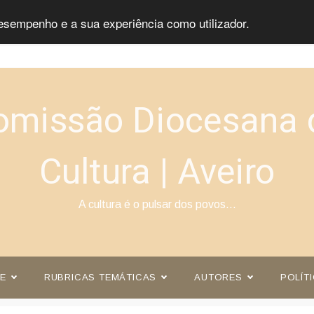
esempenho e a sua experiência como utilizador.
omissão Diocesana 
Cultura | Aveiro
A cultura é o pulsar dos povos…
E
RUBRICAS TEMÁTICAS
AUTORES
POLÍT