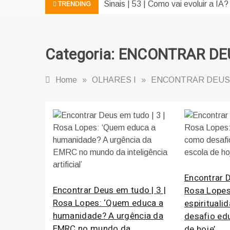
Sinais | 53 | Como vai evoluir a IA?
TRENDING
Categoria:
ENCONTRAR DE
Home
»
OLHARES I
»
ENCONTRAR DEUS
Encontrar D
Encontrar Deus em tudo | 3 |
Rosa Lopes
Rosa Lopes: ‘Quem educa a
espiritual
humanidade? A urgência da
desafio ed
EMRC no mundo da
de hoje’