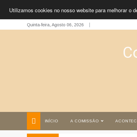
Utilizamos cookies no nosso website para melhorar o d
Skip
Quinta-feira, Agosto 06, 2026
to
content
C
INÍCIO
A COMISSÃO
ACONTEC