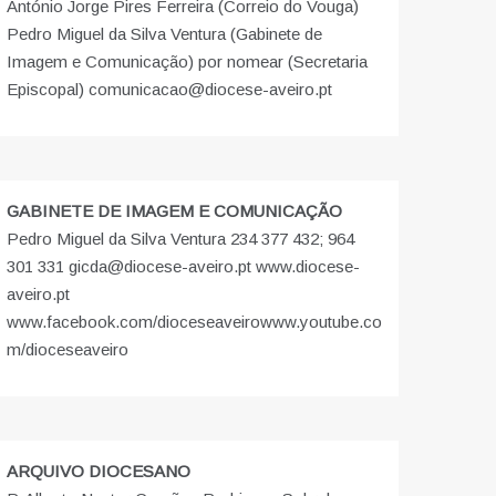
António Jorge Pires Ferreira (Correio do Vouga)
Pedro Miguel da Silva Ventura (Gabinete de
Imagem e Comunicação) por nomear (Secretaria
Episcopal) comunicacao@diocese-aveiro.pt
GABINETE DE IMAGEM E COMUNICAÇÃO
Pedro Miguel da Silva Ventura 234 377 432; 964
301 331 gicda@diocese-aveiro.pt www.diocese-
aveiro.pt
www.facebook.com/dioceseaveiro
www.youtube.co
m/dioceseaveiro
ARQUIVO DIOCESANO