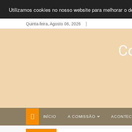
Utilizamos cookies no nosso website para melhorar o d
Skip
Quinta-feira, Agosto 06, 2026
to
content
C
INÍCIO
A COMISSÃO
ACONTEC