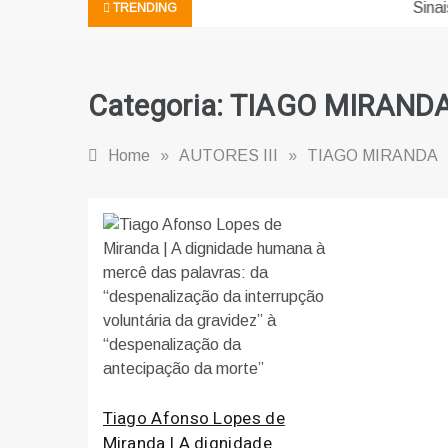
Sinais | 53 | Como vai evoluir a IA?
TRENDING
Categoria:
TIAGO MIRAND
Home
»
AUTORES III
»
TIAGO MIRANDA
Tiago Afonso Lopes de
Miranda | A dignidade