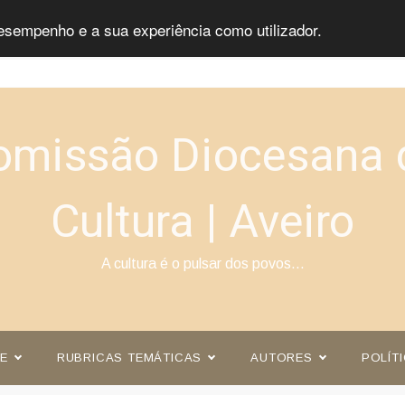
esempenho e a sua experiência como utilizador.
omissão Diocesana 
Cultura | Aveiro
A cultura é o pulsar dos povos…
E
RUBRICAS TEMÁTICAS
AUTORES
POLÍT