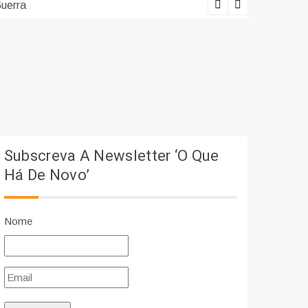
erra
Lições viv
Subscreva A Newsletter ‘O Que
Há De Novo’
Nome