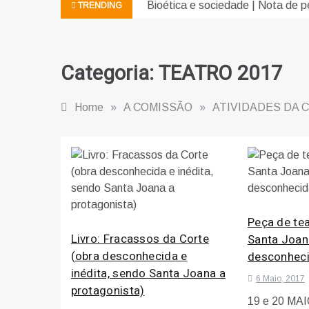
Bioética e sociedade | Nota de pe
TRENDING
Categoria:
TEATRO 2017
Home
»
A COMISSÃO
»
ATIVIDADES DA 
Peça de te
Livro: Fracassos da Corte
Santa Joan
(obra desconhecida e
desconheci
inédita, sendo Santa Joana a
6 Maio, 2017
protagonista)
19 e 20 MA