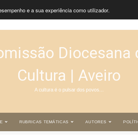
esempenho e a sua experiência como utilizador.
omissão Diocesana 
Cultura | Aveiro
A cultura é o pulsar dos povos…
E
RUBRICAS TEMÁTICAS
AUTORES
POLÍT