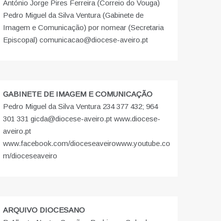
António Jorge Pires Ferreira (Correio do Vouga)
Pedro Miguel da Silva Ventura (Gabinete de
Imagem e Comunicação) por nomear (Secretaria
Episcopal) comunicacao@diocese-aveiro.pt
GABINETE DE IMAGEM E COMUNICAÇÃO
Pedro Miguel da Silva Ventura 234 377 432; 964
301 331 gicda@diocese-aveiro.pt www.diocese-
aveiro.pt
www.facebook.com/dioceseaveiro
www.youtube.co
m/dioceseaveiro
ARQUIVO DIOCESANO