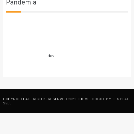
Pandemia
dav
COPYRIGHT ALL RIGHTS RESERVED 2021 THEME: DOCILE BY
TEMPLATE
SELL
.