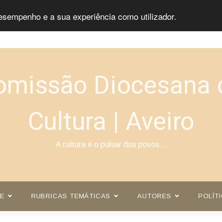
esempenho e a sua experiência como utilizador.
omissão Diocesana 
Cultura | Aveiro
A cultura é o pulsar dos povos…
E
RUBRICAS TEMÁTICAS
AUTORES
POLÍT