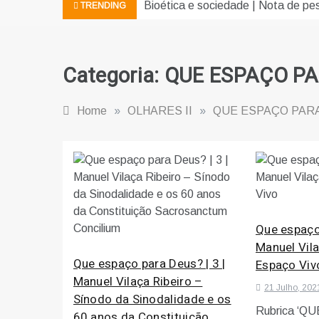
Bioética e sociedade | Nota de pe
TRENDING
Categoria:
QUE ESPAÇO PA
Home
»
OLHARES II
»
QUE ESPAÇO PAR
Que espaço 
Manuel Vila
Que espaço para Deus? | 3 |
Espaço Viv
Manuel Vilaça Ribeiro –
21 Julho, 202
Sínodo da Sinodalidade e os
Rubrica ‘Q
60 anos da Constituição