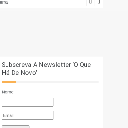
erra
Lições viv
Subscreva A Newsletter ‘O Que
Há De Novo’
Nome