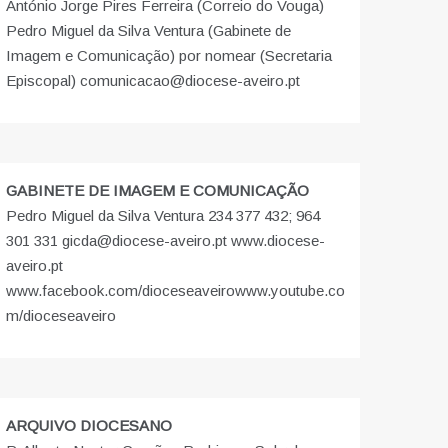
António Jorge Pires Ferreira (Correio do Vouga)
Pedro Miguel da Silva Ventura (Gabinete de
Imagem e Comunicação) por nomear (Secretaria
Episcopal) comunicacao@diocese-aveiro.pt
GABINETE DE IMAGEM E COMUNICAÇÃO
Pedro Miguel da Silva Ventura 234 377 432; 964
301 331 gicda@diocese-aveiro.pt www.diocese-
aveiro.pt
www.facebook.com/dioceseaveiro
www.youtube.co
m/dioceseaveiro
ARQUIVO DIOCESANO