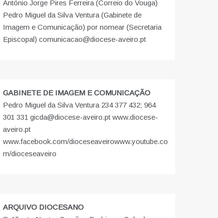
António Jorge Pires Ferreira (Correio do Vouga)
Pedro Miguel da Silva Ventura (Gabinete de
Imagem e Comunicação) por nomear (Secretaria
Episcopal) comunicacao@diocese-aveiro.pt
GABINETE DE IMAGEM E COMUNICAÇÃO
Pedro Miguel da Silva Ventura 234 377 432; 964
301 331 gicda@diocese-aveiro.pt www.diocese-
aveiro.pt
www.facebook.com/dioceseaveiro
www.youtube.co
m/dioceseaveiro
ARQUIVO DIOCESANO