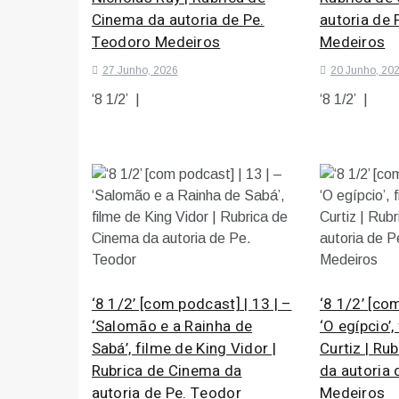
Cinema da autoria de Pe.
autoria de
Teodoro Medeiros
Medeiros
27 Junho, 2026
20 Junho, 20
‘8 1/2’ |
‘8 1/2’ |
‘8 1/2’ [com podcast] | 13 | –
‘8 1/2’ [co
‘Salomão e a Rainha de
‘O egípcio’
Sabá’, filme de King Vidor |
Curtiz | Ru
Rubrica de Cinema da
da autoria
autoria de Pe. Teodor
Medeiros