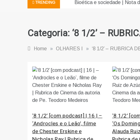
Bioética e sociedade | Nota de pe
TRENDING
Categoria:
‘8 1/2’ – RUBR
Home
»
OLHARES I
»
‘8 1/2’ – RUBRICA 
‘8 1/2’ [com podcast] | 16 | –
‘8 1/2’ [co
‘Androcles e o Leão’, filme
‘Os Domingo
de Chester Erskine e
Alauda Ruiz
Nicholas Ray | Rubrica de
Rubrica de