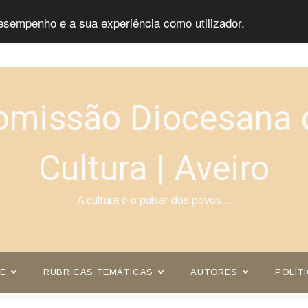
esempenho e a sua experiência como utilizador.
omissão Diocesana 
Cultura | Aveiro
A cultura é o pulsar dos povos…
E
RUBRICAS TEMÁTICAS
AUTORES
POLÍT