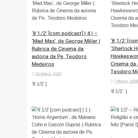
‘8 1/2’ [com podcast] | 4 | –
‘8 1/2’ [com
‘Mad Max’, de George Miller |
‘Sherlock H
Rubrica de Cinema da
Hawkeswort
autoria de Pe. Teodoro
Cinema da a
Medeiros
Teodoro M
16 Março, 2026
7 Março, 202
‘8 1/2’ |
‘8 1/2’ |