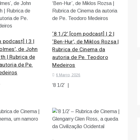
‘8 1/2’ [com podcast] | 2 |
 podcast] | 3 |
‘Ben-Hur’, de Miklos Rozsa |
olmes’, de John
Rubrica de Cinema da
h | Rubrica de
autoria de Pe. Teodoro
utoria de Pe.
Medeiros
edeiros
6 Março, 2026
6
‘8 1/2’ |