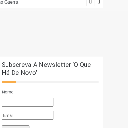
erra
Lições viv
Subscreva A Newsletter ‘O Que
Há De Novo’
Nome