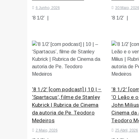
6 Junho, 2026
30 Maio, 202
‘8 1/2’ |
‘8 1/2’ |
‘8 1/2’ [com podcast] | 10 | –
‘8 1/2’ [com
‘Spartacus’, filme de Stanley
‘O Leão e o
Kubrick | Rubrica de Cinema
John Milius
da autoria de Pe. Teodoro
Cinema da a
Medeiros
Teodoro M
2 Maio, 2026
25 Abril, 2026