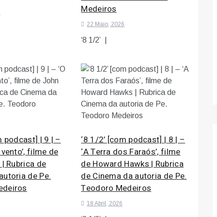
Medeiros
6
22 Maio, 2026
‘8 1/2’ |
 podcast] | 9 | –
‘8 1/2’ [com podcast] | 8 | –
 vento’, filme de
‘A Terra dos Faraós’, filme
 | Rubrica de
de Howard Hawks | Rubrica
utoria de Pe.
de Cinema da autoria de Pe.
edeiros
Teodoro Medeiros
18 Abril, 2026