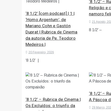
‘8 1/2’ – R
Religião e 
‘8 1/2’ [com podcast] | 1 |
namoro feli
‘Homo Argentum’, de
21 Agosto, 20
Mariano Cohn e Gastón
8 1/2′ –
Duprat | Rubrica de Cinema
da autoria de Pe. Teodoro
Medeiros |
20 Fevereiro, 2026
‘8 1/2’ |
‘8 1/2’ – R
‘8 1/2’ – Rubrica de Cinema |
A Páscoa d
Os Excluídos: o triunfo da
29 Março, 20