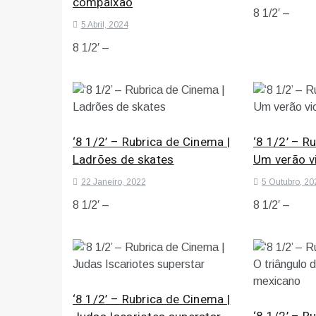
compaixão
8 1/2′ –
5 Abril, 2024
8 1/2′ –
‘8 1/2’ – Rubrica de Cinema |
‘8 1/2’ – R
Ladrões de skates
Um verão v
22 Janeiro, 2022
5 Outubro, 20
8 1/2′ –
8 1/2′ –
‘8 1/2’ – Rubrica de Cinema |