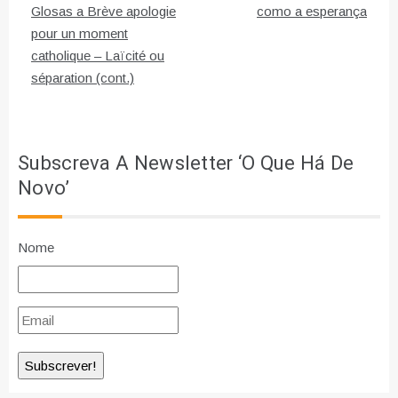
de
Glosas a Brève apologie
como a esperança
pour un moment
artigos
catholique – Laïcité ou
séparation (cont.)
Subscreva A Newsletter ‘O Que Há De
Novo’
Nome