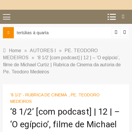
Ciência e religião: como superar o equívoco do conflito
Home
»
AUTORES I
»
PE. TEODORO
MEDEIROS
»
‘8 1/2’ [com podcast] | 12 | – ‘O egípcio’,
filme de Michael Curtiz | Rubrica de Cinema da autoria de
Pe. Teodoro Medeiros
'8 1/2' - RUBRICA DE CINEMA
,
PE. TEODORO
MEDEIROS
‘8 1/2’ [com podcast] | 12 | –
‘O egípcio’, filme de Michael