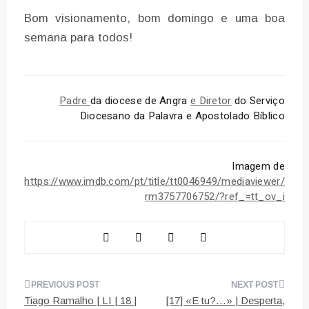
Bom visionamento, bom domingo e uma boa
semana para todos!
Padre
da diocese de Angra
e Diretor
do Serviço
Diocesano da Palavra e Apostolado Bíblico
Imagem de
https://www.imdb.com/pt/title/tt0046949/mediaviewer/
rm3757706752/?ref_=tt_ov_i
Navegação
Tiago Ramalho | LI | 18 |
[17] «E tu?…» | Desperta,