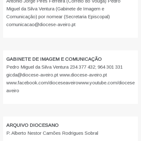
António Jorge Pires Ferreira (Correio do Vouga) Pedro
Miguel da Silva Ventura (Gabinete de Imagem e
Comunicação) por nomear (Secretaria Episcopal)
comunicacao@diocese-aveiro.pt
GABINETE DE IMAGEM E COMUNICAÇÃO
Pedro Miguel da Silva Ventura 234 377 432; 964 301 331
gicda@diocese-aveiro.pt www.diocese-aveiro.pt
www.facebook.com/dioceseaveiro
www.youtube.com/diocese
aveiro
ARQUIVO DIOCESANO
P. Alberto Nestor Camões Rodrigues Sobral