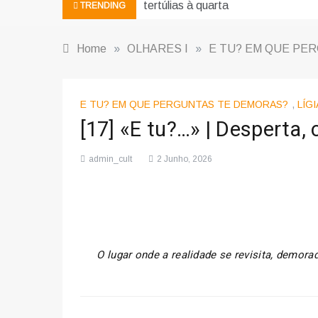
tertúlias à quarta
TRENDING
Home
»
OLHARES I
»
E TU? EM QUE PE
E TU? EM QUE PERGUNTAS TE DEMORAS?
,
LÍG
[17] «E tu?…» | Desperta
admin_cult
2 Junho, 2026
O lugar onde a realidade se revisita, demor