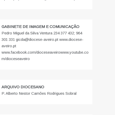
GABINETE DE IMAGEM E COMUNICAÇÃO
Pedro Miguel da Silva Ventura 234 377 432; 964
301 331 gicda@diocese-aveiro.pt www.diocese-
aveiro.pt
www.facebook.com/dioceseaveiro
www.youtube.co
m/dioceseaveiro
ARQUIVO DIOCESANO
P. Alberto Nestor Camões Rodrigues Sobral