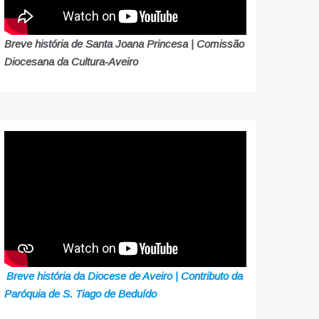
Breve história de Santa Joana Princesa | Comissão
Diocesana da Cultura-Aveiro
Breve história da Diocese de Aveiro | Contributo da
Paróquia de S. Tiago de Beduído