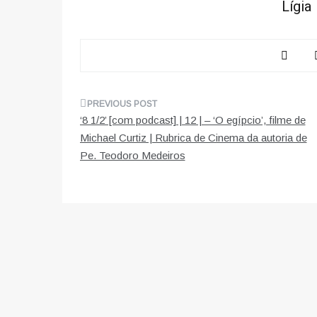
Lígia
Navegação
‘8 1/2’ [com podcast] | 12 | – ‘O egípcio’, filme de
de
Michael Curtiz | Rubrica de Cinema da autoria de
Pe. Teodoro Medeiros
artigos