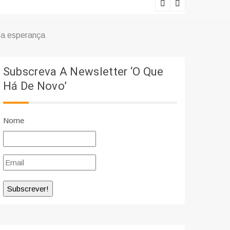
Ciência e r
 a esperança
Subscreva A Newsletter ‘O Que
Há De Novo’
Nome