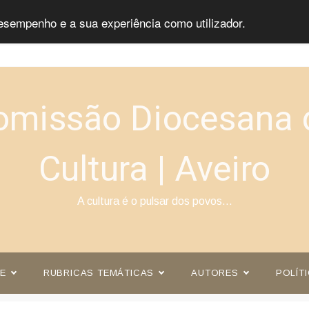
esempenho e a sua experiência como utilizador.
omissão Diocesana 
Cultura | Aveiro
A cultura é o pulsar dos povos…
E
RUBRICAS TEMÁTICAS
AUTORES
POLÍT