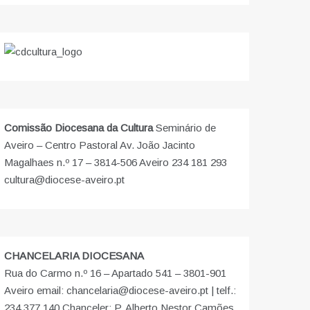
Comissão Diocesana da Cultura
Seminário de
Aveiro – Centro Pastoral Av. João Jacinto
Magalhaes n.º 17 – 3814-506 Aveiro 234 181 293
cultura@diocese-aveiro.pt
CHANCELARIA DIOCESANA
Rua do Carmo n.º 16 – Apartado 541 – 3801-901
Aveiro email: chancelaria@diocese-aveiro.pt | telf.:
234 377 140 Chanceler: P. Alberto Nestor Camões