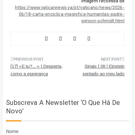
Imagem recolhida de
https://www.vaticannews.va/pt/vaticano/news/2026-
06/18-carta-enciclica-magnifica-humanitas-padre-
gerson-schmidt.html
Navegação
[17] «E tu?…» | Desperta,
Sinais | 38 | Einstein
de
como a esperança
sentado ao meu lado
artigos
Subscreva A Newsletter ‘O Que Há De
Novo’
Nome