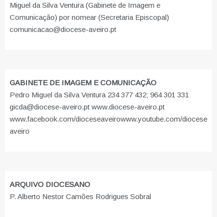
Miguel da Silva Ventura (Gabinete de Imagem e
Comunicação) por nomear (Secretaria Episcopal)
comunicacao@diocese-aveiro.pt
GABINETE DE IMAGEM E COMUNICAÇÃO
Pedro Miguel da Silva Ventura 234 377 432; 964 301 331
gicda@diocese-aveiro.pt www.diocese-aveiro.pt
www.facebook.com/dioceseaveiro
www.youtube.com/diocese
aveiro
ARQUIVO DIOCESANO
P. Alberto Nestor Camões Rodrigues Sobral