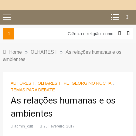
Ciência e religião: como superar o equívoco do conflito
Home
»
OLHARES I
»
As relações humanas e os
ambientes
AUTORES I
,
OLHARES I
,
PE. GEORGINO ROCHA
,
TEMAS PARA DEBATE
As relações humanas e os
ambientes
admin_cult
25 Fevereiro, 2017