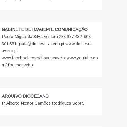
GABINETE DE IMAGEM E COMUNICAÇÃO
Pedro Miguel da Silva Ventura 234 377 432; 964
301 331 gicda@diocese-aveiro.pt www.diocese-
aveiro.pt
www.facebook.com/dioceseaveiro
www.youtube.co
m/dioceseaveiro
ARQUIVO DIOCESANO
P. Alberto Nestor Camões Rodrigues Sobral