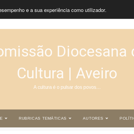
esempenho e a sua experiência como utilizador.
omissão Diocesana 
Cultura | Aveiro
A cultura é o pulsar dos povos…
E
RUBRICAS TEMÁTICAS
AUTORES
POLÍT