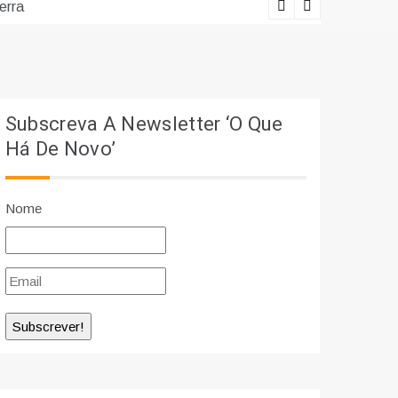
erra
Lições viv
Subscreva A Newsletter ‘O Que
Há De Novo’
Nome