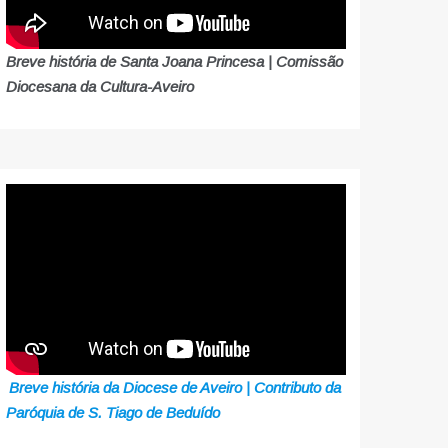
Breve história de Santa Joana Princesa | Comissão
Diocesana da Cultura-Aveiro
Breve história da Diocese de Aveiro | Contributo da
Paróquia de S. Tiago de Beduído