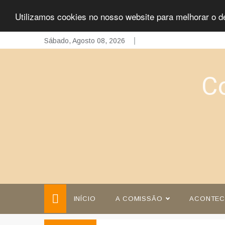
Utilizamos cookies no nosso website para melhorar o d
Skip
Sábado, Agosto 08, 2026
to
content
C
INÍCIO
A COMISSÃO
ACONTEC