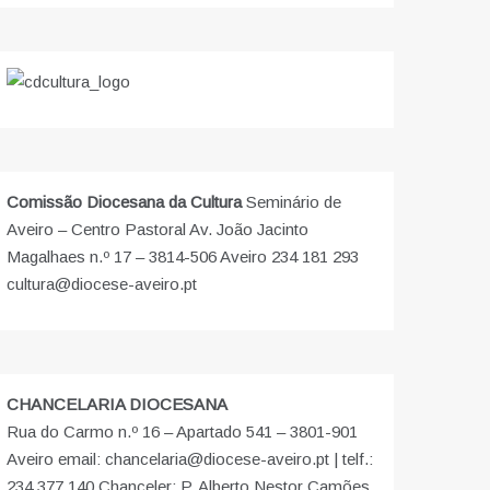
Comissão Diocesana da Cultura
Seminário de
Aveiro – Centro Pastoral Av. João Jacinto
Magalhaes n.º 17 – 3814-506 Aveiro 234 181 293
cultura@diocese-aveiro.pt
CHANCELARIA DIOCESANA
Rua do Carmo n.º 16 – Apartado 541 – 3801-901
Aveiro email: chancelaria@diocese-aveiro.pt | telf.:
234 377 140 Chanceler: P. Alberto Nestor Camões