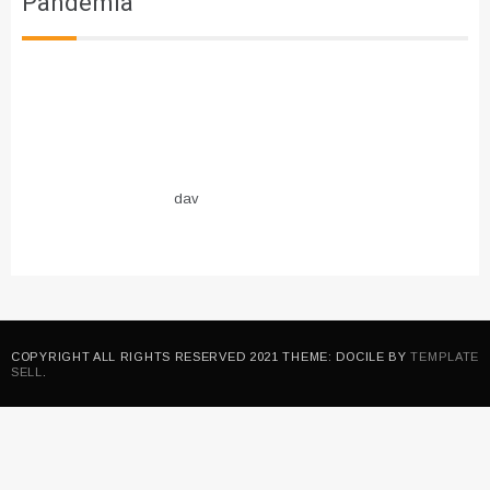
Pandemia
dav
COPYRIGHT ALL RIGHTS RESERVED 2021 THEME: DOCILE BY
TEMPLATE
SELL
.