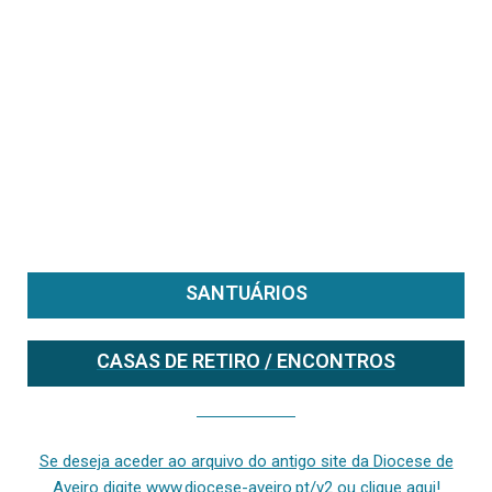
SANTUÁRIOS
CASAS DE RETIRO / ENCONTROS
Se deseja aceder ao arquivo do anterior site da diocese [ativo até fevereiro de 2024], clique aqui ou digite www.diocese-aveiro.pt/v2
Se deseja aceder ao arquivo do antigo site da Diocese de
Aveiro digite www.diocese-aveiro.pt/v2 ou clique aqui!