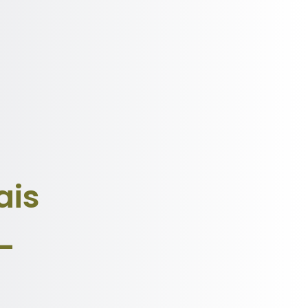
ais
-