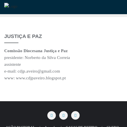
Skip
to
content
JUSTIÇA E PAZ
Comissão Diocesana Justiça e Paz
presidente: Norberto da Silva Correia
assistente
e-mail: cdjp.aveiro@gmail.com
www: www.cdjpaveiro.blogspot.pt