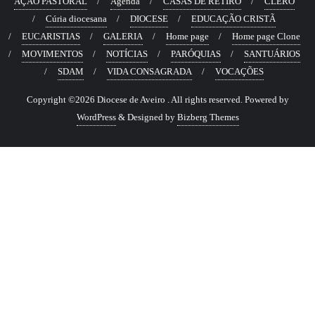
AÇÃO PASTORAL
Agenda
CASAS DE RETIRO
CLERO
Cúria diocesana
DIOCESE
EDUCAÇÃO CRISTÃ
EUCARISTIAS
GALERIA
Home page
Home page Clone
MOVIMENTOS
NOTÍCIAS
PARÓQUIAS
SANTUÁRIOS
SDAM
VIDA CONSAGRADA
VOCAÇÕES
Copyright ©2026 Diocese de Aveiro . All rights reserved.
Powered by
WordPress
&
Designed by
Bizberg Themes