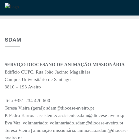
Skip
to
content
SDAM
SERVIÇO DIOCESANO DE ANIMAÇÃO MISSIONÁRIA
Edifício CUFC, Rua João Jacinto Magalhães
Campus Universitário de Santiago
3810 – 193 Aveiro
Tel.: +351 234 420 600
Teresa Vieira (geral): sdam@diocese-aveiro.pt
P. Pedro Barros | assistente: assistente.sdam@diocese-aveiro.pt
Eva Vaz| voluntariado: voluntariado.sdam@diocese-aveiro.pt
Teresa Vieira | animação missionária: animacao.sdam@diocese-
aveiro.pt