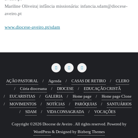
Mariline Oliveira| infância missionária: infancia.sdam@diocese-
aveiro.pt
www.diocese-aveiro.pt/sdam
AÇÃO PASTORAL
Agenda
CASAS DE RETIRO
CLERO
Cúria diocesana
DIOCESE
EDUCAÇÃO CRISTÃ
EUCARISTIAS
GALERIA
Home page
Home page Clone
MOVIMENTOS
NOTÍCIAS
PARÓQUIAS
SANTUÁRIOS
SDAM
VIDA CONSAGRADA
VOCAÇÕES
Copyright ©2026 Diocese de Aveiro . All rights reserved.
Powered by
WordPress
&
Designed by
Bizberg Themes