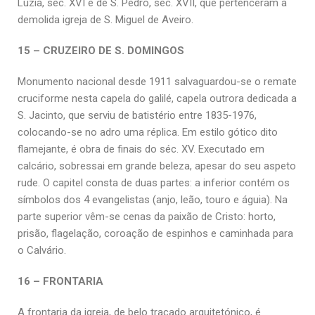
Luzia, séc. XVI e de S. Pedro, séc. XVII, que pertenceram à
demolida igreja de S. Miguel de Aveiro.
15 – CRUZEIRO DE S. DOMINGOS
Monumento nacional desde 1911 salvaguardou-se o remate
cruciforme nesta capela do galilé, capela outrora dedicada a
S. Jacinto, que serviu de batistério entre 1835-1976,
colocando-se no adro uma réplica. Em estilo gótico dito
flamejante, é obra de finais do séc. XV. Executado em
calcário, sobressai em grande beleza, apesar do seu aspeto
rude. O capitel consta de duas partes: a inferior contém os
símbolos dos 4 evangelistas (anjo, leão, touro e águia). Na
parte superior vêm-se cenas da paixão de Cristo: horto,
prisão, flagelação, coroação de espinhos e caminhada para
o Calvário.
16 – FRONTARIA
A frontaria da igreja, de belo traçado arquitetónico, é