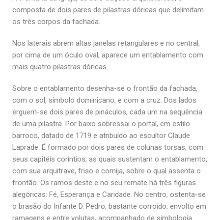
composta de dois pares de pilastras dóricas que delimitam
os três corpos da fachada.
Nos laterais abrem altas janelas retangulares e no central,
por cima de um óculo oval, aparece um entablamento com
mais quatro pilastras dóricas.
Sobre o entablamento desenha-se o frontão da fachada,
com o sol, símbolo dominicano, e com a cruz. Dos lados
erguem-se dois pares de pináculos, cada um na sequência
de uma pilastra. Por baixo sobressai o portal, em estilo
barroco, datado de 1719 e atribuído ao escultor Claude
Laprade. É formado por dois pares de colunas torsas, com
seus capitéis coríntios, as quais sustentam o entablamento,
com sua arquitrave, friso e cornija, sobre o qual assenta o
frontão. Os ramos deste e no seu remate há três figuras
alegóricas: Fé, Esperança e Caridade. No centro, ostenta-se
o brasão do Infante D. Pedro, bastante corroído, envolto em
ramagens e entre volutas, acompanhado de simbologia