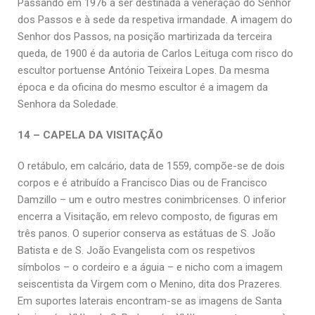
Passando em 1976 a ser destinada à veneração do Senhor
dos Passos e à sede da respetiva irmandade. A imagem do
Senhor dos Passos, na posição martirizada da terceira
queda, de 1900 é da autoria de Carlos Leituga com risco do
escultor portuense António Teixeira Lopes. Da mesma
época e da oficina do mesmo escultor é a imagem da
Senhora da Soledade.
14 – CAPELA DA VISITAÇÃO
O retábulo, em calcário, data de 1559, compõe-se de dois
corpos e é atribuído a Francisco Dias ou de Francisco
Damzillo – um e outro mestres conimbricenses. O inferior
encerra a Visitação, em relevo composto, de figuras em
três panos. O superior conserva as estátuas de S. João
Batista e de S. João Evangelista com os respetivos
símbolos – o cordeiro e a águia – e nicho com a imagem
seiscentista da Virgem com o Menino, dita dos Prazeres.
Em suportes laterais encontram-se as imagens de Santa