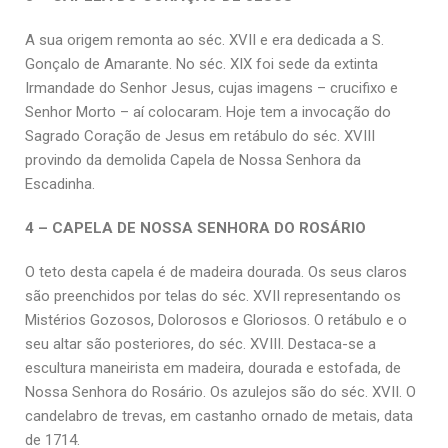
A sua origem remonta ao séc. XVII e era dedicada a S.
Gonçalo de Amarante. No séc. XIX foi sede da extinta
Irmandade do Senhor Jesus, cujas imagens – crucifixo e
Senhor Morto – aí colocaram. Hoje tem a invocação do
Sagrado Coração de Jesus em retábulo do séc. XVIII
provindo da demolida Capela de Nossa Senhora da
Escadinha.
4 – CAPELA DE NOSSA SENHORA DO ROSÁRIO
O teto desta capela é de madeira dourada. Os seus claros
são preenchidos por telas do séc. XVII representando os
Mistérios Gozosos, Dolorosos e Gloriosos. O retábulo e o
seu altar são posteriores, do séc. XVIII. Destaca-se a
escultura maneirista em madeira, dourada e estofada, de
Nossa Senhora do Rosário. Os azulejos são do séc. XVII. O
candelabro de trevas, em castanho ornado de metais, data
de 1714.