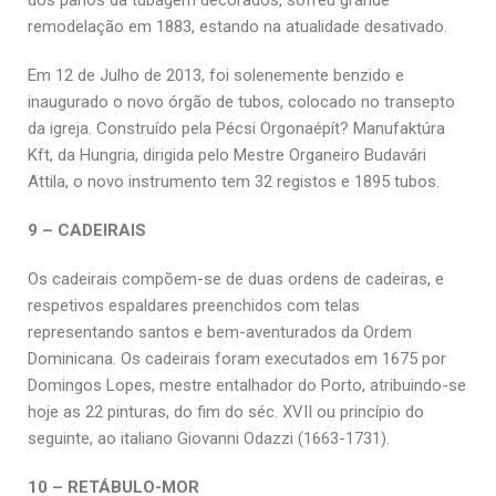
dos panos da tubagem decorados, sofreu grande
remodelação em 1883, estando na atualidade desativado.
Em 12 de Julho de 2013, foi solenemente benzido e
inaugurado o novo órgão de tubos, colocado no transepto
da igreja. Construído pela Pécsi Orgonaépít? Manufaktúra
Kft, da Hungria, dirigida pelo Mestre Organeiro Budavári
Attila, o novo instrumento tem 32 registos e 1895 tubos.
9 – CADEIRAIS
Os cadeirais compõem-se de duas ordens de cadeiras, e
respetivos espaldares preenchidos com telas
representando santos e bem-aventurados da Ordem
Dominicana. Os cadeirais foram executados em 1675 por
Domingos Lopes, mestre entalhador do Porto, atribuindo-se
hoje as 22 pinturas, do fim do séc. XVII ou princípio do
seguinte, ao italiano Giovanni Odazzi (1663-1731).
10 – RETÁBULO-MOR