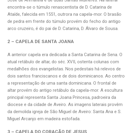
José de Arimateia e de duas Santas Mulheres. Na lateral
encontra-se o túmulo renascentista de D. Catarina de
Ataíde, falecida em 1551, outrora na capela-mor. O brasão
de pedra em frente do túmulo provém do fecho do antigo
arco cruzeiro, é do pai de D. Catarina, D. Álvaro de Sousa.
2 – CAPELA DE SANTA JOANA
A anterior capela era dedicada a Santa Catarina de Sena. O
atual retábulo de altar, do séc. XVII, ostenta colunas com
medalhões dos evangelistas. Nos pedestais há relevos de
dois santos franciscanos e de dois dominicanos. Ao centro
a representação de uma santa dominicana. O frontal de
altar provém do antigo retábulo da capela-mor. A escultura
principal representa Santa Joana Princesa, padroeira da
diocese e da cidade de Aveiro. As imagens laterais provêm
da demolida igreja de São Miguel de Aveiro: Santa Ana e S.
Miguel Arcanjo em madeira estofada.
3 – CAPELA DO CORAÇÃO DE JESUS