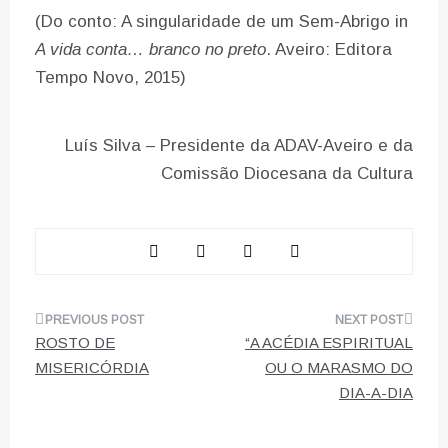
(Do conto: A singularidade de um Sem-Abrigo in
A vida conta… branco no preto
. Aveiro: Editora
Tempo Novo, 2015)
Luís Silva – Presidente da ADAV-Aveiro e da
Comissão Diocesana da Cultura
Navegação
ROSTO DE
“A ACÉDIA ESPIRITUAL
de
MISERICÓRDIA
OU O MARASMO DO
DIA-A-DIA
artigos