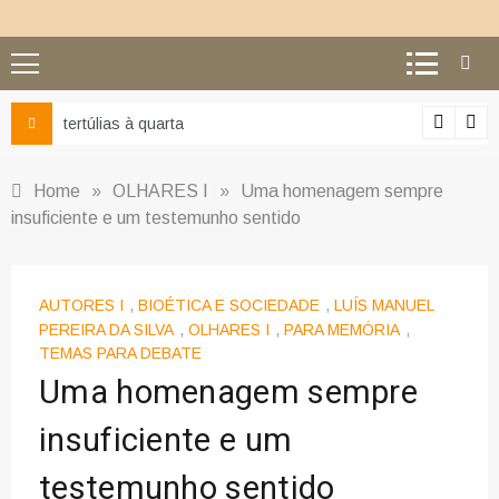
Ciência e religião: como superar o equívoco do conflito
Home
»
OLHARES I
»
Uma homenagem sempre
insuficiente e um testemunho sentido
AUTORES I
,
BIOÉTICA E SOCIEDADE
,
LUÍS MANUEL
PEREIRA DA SILVA
,
OLHARES I
,
PARA MEMÓRIA
,
TEMAS PARA DEBATE
Uma homenagem sempre
insuficiente e um
testemunho sentido