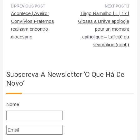
Navegação
Acontece | Aveiro:
Tiago Ramalho | L | 17 |
de
Convívios Fraternos
Glosas a Brève apologie
realizam encontro
pour un moment
artigos
diocesano
catholique – Laïcité ou
séparation (cont.)
Subscreva A Newsletter ‘O Que Há De
Novo’
Nome