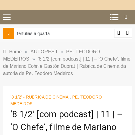
Ciência e religião: como superar o equívoco do conflito
Home
»
AUTORES I
»
PE. TEODORO
MEDEIROS
»
‘8 1/2’ [com podcast] | 11 | – ‘O Chefe’, filme
de Mariano Cohn e Gastón Duprat | Rubrica de Cinema da
autoria de Pe. Teodoro Medeiros
'8 1/2' - RUBRICA DE CINEMA
,
PE. TEODORO
MEDEIROS
‘8 1/2’ [com podcast] | 11 | –
‘O Chefe’, filme de Mariano