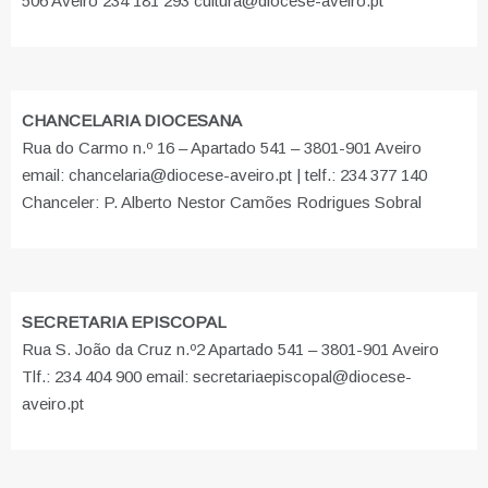
506 Aveiro 234 181 293 cultura@diocese-aveiro.pt
CHANCELARIA DIOCESANA
Rua do Carmo n.º 16 – Apartado 541 – 3801-901 Aveiro
email: chancelaria@diocese-aveiro.pt | telf.: 234 377 140
Chanceler: P. Alberto Nestor Camões Rodrigues Sobral
SECRETARIA EPISCOPAL
Rua S. João da Cruz n.º2 Apartado 541 – 3801-901 Aveiro
Tlf.: 234 404 900 email: secretariaepiscopal@diocese-
aveiro.pt