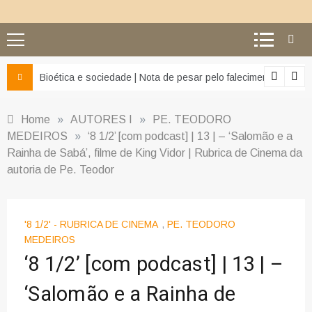
z e da misericórdia’
Bioética e sociedade | Nota de pesar pelo falecimento do Pr
Home
»
AUTORES I
»
PE. TEODORO
MEDEIROS
»
‘8 1/2’ [com podcast] | 13 | – ‘Salomão e a
Rainha de Sabá’, filme de King Vidor | Rubrica de Cinema da
autoria de Pe. Teodor
'8 1/2' - RUBRICA DE CINEMA
,
PE. TEODORO
MEDEIROS
‘8 1/2’ [com podcast] | 13 | –
‘Salomão e a Rainha de