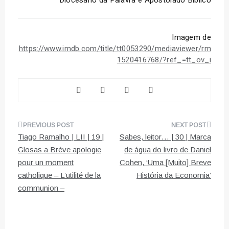
Imagem de
https://www.imdb.com/title/tt0053290/mediaviewer/rm
1520416768/?ref_=tt_ov_i
Navegação
Tiago Ramalho | LII | 19 |
Sabes, leitor… | 30 | Marca
de
Glosas a Brève apologie
de água do livro de Daniel
pour un moment
Cohen, ‘Uma [Muito] Breve
artigos
catholique – L’utilité de la
História da Economia’
communion –