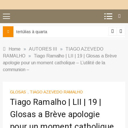
Ciência e religião: como superar o equívoco do conflito
Home
»
AUTORES III
»
TIAGO AZEVEDO
RAMALHO
»
Tiago Ramalho | LII | 19 | Glosas a Brève
apologie pour un moment catholique – L’utilité de la
communion –
GLOSAS
,
TIAGO AZEVEDO RAMALHO
Tiago Ramalho | LII | 19 |
Glosas a Brève apologie
pour un moment catholique