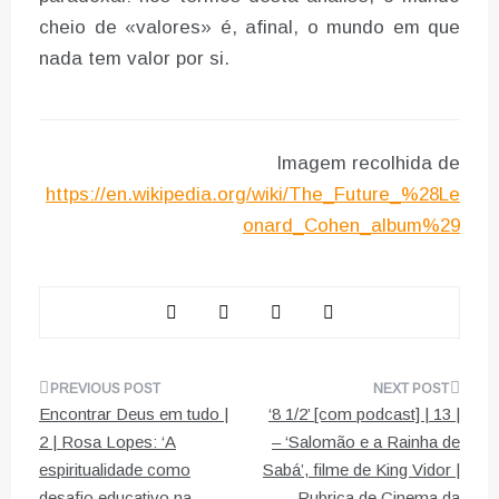
cheio de «valores» é, afinal, o mundo em que
nada tem valor por si.
Imagem recolhida de
https://en.wikipedia.org/wiki/The_Future_%28Le
onard_Cohen_album%29
Navegação
Encontrar Deus em tudo |
‘8 1/2’ [com podcast] | 13 |
de
2 | Rosa Lopes: ‘A
– ‘Salomão e a Rainha de
espiritualidade como
Sabá’, filme de King Vidor |
artigos
desafio educativo na
Rubrica de Cinema da