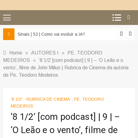
z e da misericórdia’
Sinais | 53 | Como vai evoluir a IA?
Home
»
AUTORES I
»
PE. TEODORO
MEDEIROS
»
‘8 1/2’ [com podcast] | 9 | – ‘O Leão e o
vento’, filme de John Milius | Rubrica de Cinema da autoria
de Pe. Teodoro Medeiros
'8 1/2' - RUBRICA DE CINEMA
,
PE. TEODORO
MEDEIROS
‘8 1/2’ [com podcast] | 9 | –
‘O Leão e o vento’, filme de