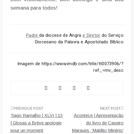
semana para todos!
Padre
da diocese de Angra
e Diretor
do Serviço
Diocesano da Palavra e Apostolado Bíblico
Imagem de https://www.imdb.com/title/tt0073906/?
ref_=mv_desc
Navegação
Tiago Ramalho | XLVI | 13
Acontece | Apresentação
de
| Glosas a Brève apologie
do livro de Caseiro
pour un moment
Marques, ‘Maldito Minério’