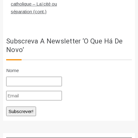
artigos
catholique – Laïcité ou
séparation (cont.)
Subscreva A Newsletter ‘O Que Há De
Novo’
Nome