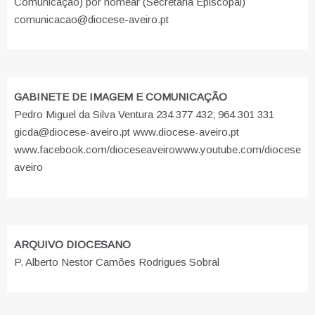
Comunicação) por nomear (Secretaria Episcopal)
comunicacao@diocese-aveiro.pt
GABINETE DE IMAGEM E COMUNICAÇÃO
Pedro Miguel da Silva Ventura 234 377 432; 964 301 331
gicda@diocese-aveiro.pt www.diocese-aveiro.pt
www.facebook.com/dioceseaveiro
www.youtube.com/diocese
aveiro
ARQUIVO DIOCESANO
P. Alberto Nestor Camões Rodrigues Sobral