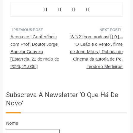
Navegação
Acontece | Conferência
‘8 1/2’ [com podcast] | 9 | –
de
com Prof. Doutor Jorge
‘O Leão e o vento’, filme
Bacelar Gouveia
de John Milius | Rubrica de
artigos
[Estarreja, 21 de maio de
Cinema da autoria de Pe.
2026, 21.00h.]
Teodoro Medeiros
Subscreva A Newsletter ‘O Que Há De
Novo’
Nome