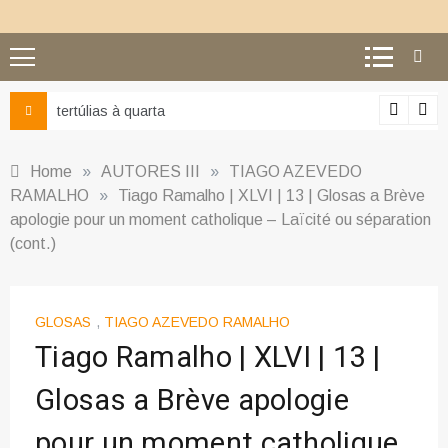
Ciência e religião: como superar o equívoco do conflito
Home
»
AUTORES III
»
TIAGO AZEVEDO
RAMALHO
»
Tiago Ramalho | XLVI | 13 | Glosas a Brève
apologie pour un moment catholique – Laïcité ou séparation
(cont.)
GLOSAS
,
TIAGO AZEVEDO RAMALHO
Tiago Ramalho | XLVI | 13 |
Glosas a Brève apologie
pour un moment catholique