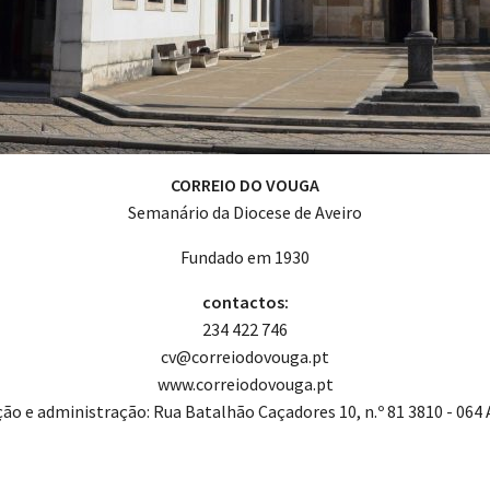
CORREIO DO VOUGA
Semanário da Diocese de Aveiro
Fundado em 1930
contactos:
234 422 746
cv@correiodovouga.pt
www.correiodovouga.pt
ão e administração: Rua Batalhão Caçadores 10, n.º 81 3810 - 064 