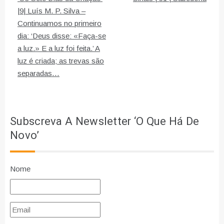
de
|9| Luís M. P. Silva –
Continuamos no primeiro
artigos
dia: ‘Deus disse: «Faça-se
a luz.» E a luz foi feita.’ A
luz é criada; as trevas são
separadas…
Subscreva A Newsletter ‘O Que Há De
Novo’
Nome