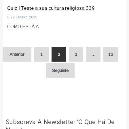
Quiz | Teste a sua cultura religiosa 339
29 Janeiro, 2025
COMO ESTÁ A
Paginação
Anterior
1
2
3
…
12
dos
Seguinte
conteúdos
Subscreva A Newsletter ‘O Que Há De