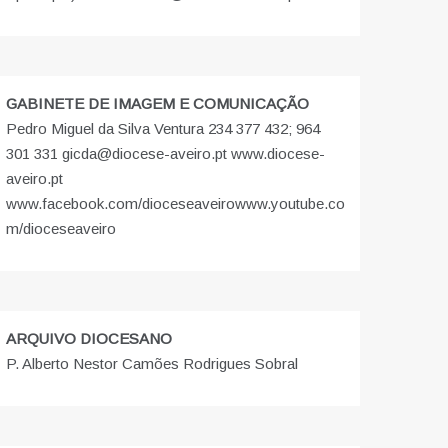
GABINETE DE IMAGEM E COMUNICAÇÃO
Pedro Miguel da Silva Ventura 234 377 432; 964
301 331 gicda@diocese-aveiro.pt www.diocese-
aveiro.pt
www.facebook.com/dioceseaveiro
www.youtube.co
m/dioceseaveiro
ARQUIVO DIOCESANO
P. Alberto Nestor Camões Rodrigues Sobral