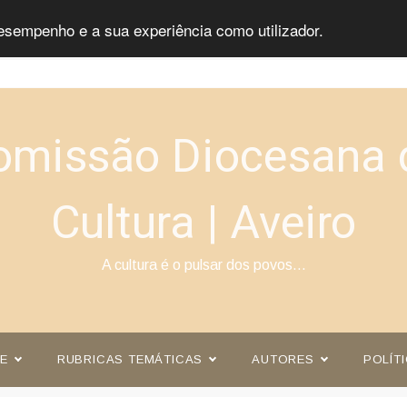
esempenho e a sua experiência como utilizador.
omissão Diocesana 
Cultura | Aveiro
A cultura é o pulsar dos povos…
E
RUBRICAS TEMÁTICAS
AUTORES
POLÍT