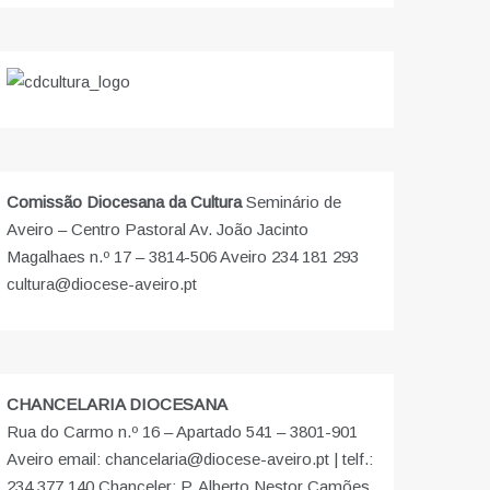
Comissão Diocesana da Cultura
Seminário de
Aveiro – Centro Pastoral Av. João Jacinto
Magalhaes n.º 17 – 3814-506 Aveiro 234 181 293
cultura@diocese-aveiro.pt
CHANCELARIA DIOCESANA
Rua do Carmo n.º 16 – Apartado 541 – 3801-901
Aveiro email: chancelaria@diocese-aveiro.pt | telf.:
234 377 140 Chanceler: P. Alberto Nestor Camões