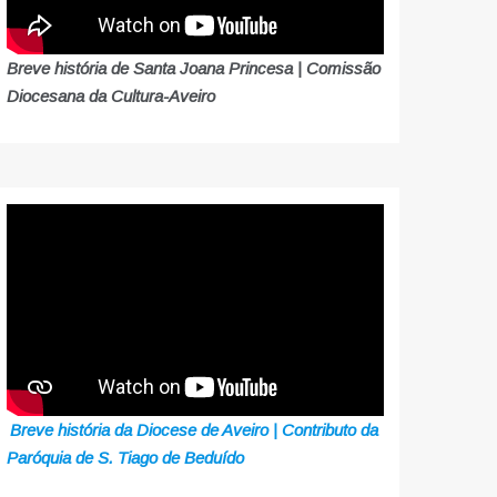
Breve história de Santa Joana Princesa | Comissão
Diocesana da Cultura-Aveiro
Breve história da Diocese de Aveiro | Contributo da
Paróquia de S. Tiago de Beduído