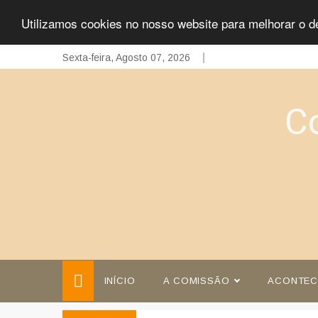
Utilizamos cookies no nosso website para melhorar o d
Skip
Sexta-feira, Agosto 07, 2026
to
content
C
INÍCIO
A COMISSÃO
ACONTEC