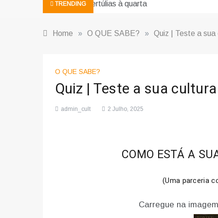
Ciência e religião: como superar o 
TRENDING
Home
»
O QUE SABE?
»
Quiz | Teste a sua 
O QUE SABE?
Quiz | Teste a sua cultura
admin_cult
2 Julho, 2025
COMO ESTÁ A SUA
(Uma parceria 
Carregue na imagem