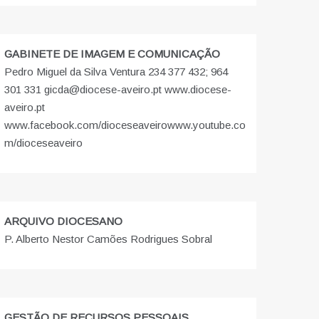
GABINETE DE IMAGEM E COMUNICAÇÃO
Pedro Miguel da Silva Ventura 234 377 432; 964
301 331 gicda@diocese-aveiro.pt www.diocese-
aveiro.pt
www.facebook.com/dioceseaveiro
www.youtube.co
m/dioceseaveiro
ARQUIVO DIOCESANO
P. Alberto Nestor Camões Rodrigues Sobral
GESTÃO DE RECURSOS PESSOAIS,