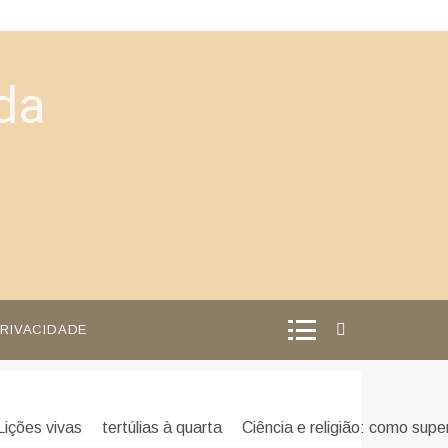
da
PRIVACIDADE
Lições vivas
tertúlias à quarta
Ciência e religião: como supe