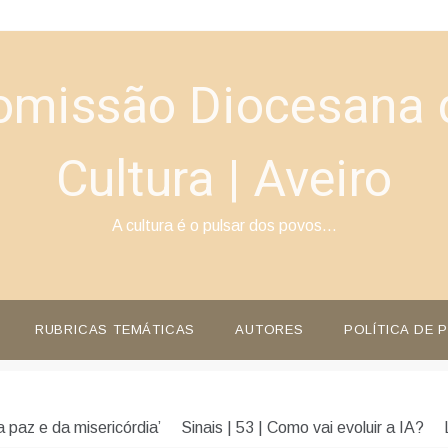
omissão Diocesana 
Cultura | Aveiro
A cultura é o pulsar dos povos…
RUBRICAS TEMÁTICAS
AUTORES
POLÍTICA DE 
 paz e da misericórdia’
Sinais | 53 | Como vai evoluir a IA?