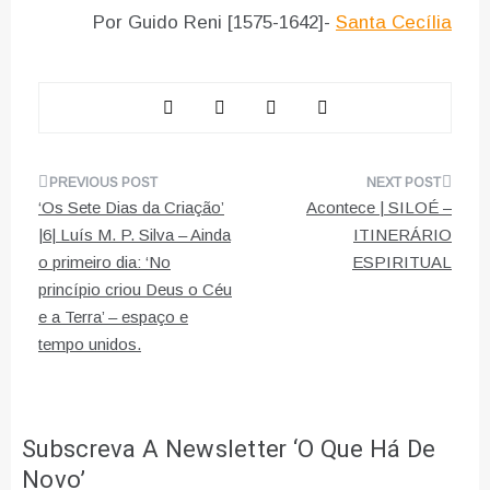
Por Guido Reni [1575-1642]-
Santa Cecília
Navegação
‘Os Sete Dias da Criação’
Acontece | SILOÉ –
de
|6| Luís M. P. Silva – Ainda
ITINERÁRIO
o primeiro dia: ‘No
ESPIRITUAL
artigos
princípio criou Deus o Céu
e a Terra’ – espaço e
tempo unidos.
Subscreva A Newsletter ‘O Que Há De
Novo’