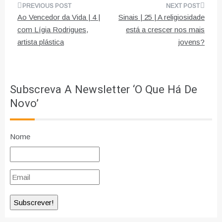
Navegação
Ao Vencedor da Vida | 4 |
Sinais | 25 | A religiosidade
de
com Lígia Rodrigues,
está a crescer nos mais
artista plástica
jovens?
artigos
Subscreva A Newsletter ‘O Que Há De
Novo’
Nome