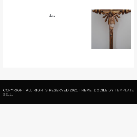
dav
COPYRIGHT ALL RIGHTS RESERVED 2021 THEME: DOCILE BY
TEMPLATE
SELL
.