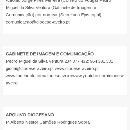
António Jorge Pires Ferreira (Correio do Vouga) Pedro
Miguel da Silva Ventura (Gabinete de Imagem e
Comunicação) por nomear (Secretaria Episcopal)
comunicacao@diocese-aveiro.pt
GABINETE DE IMAGEM E COMUNICAÇÃO
Pedro Miguel da Silva Ventura 234 377 432; 964 301 331
gicda@diocese-aveiro.pt www.diocese-aveiro.pt
www.facebook.com/dioceseaveiro
www.youtube.com/diocese
aveiro
ARQUIVO DIOCESANO
P. Alberto Nestor Camões Rodrigues Sobral