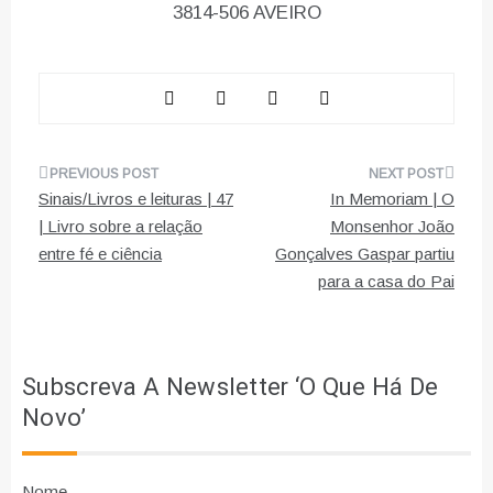
3814-506 AVEIRO
Navegação
Sinais/Livros e leituras | 47
In Memoriam | O
de
| Livro sobre a relação
Monsenhor João
entre fé e ciência
Gonçalves Gaspar partiu
artigos
para a casa do Pai
Subscreva A Newsletter ‘O Que Há De
Novo’
Nome