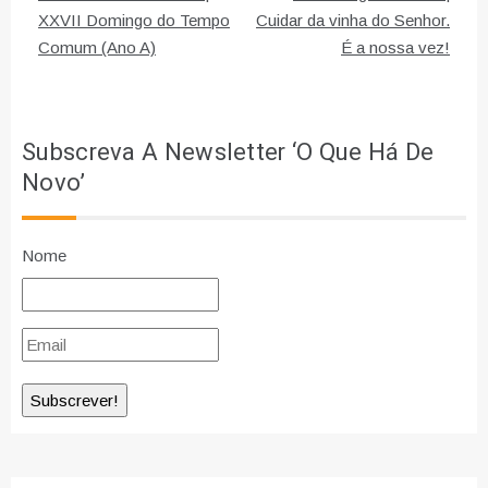
de
XXVII Domingo do Tempo
Cuidar da vinha do Senhor.
Comum (Ano A)
É a nossa vez!
artigos
Subscreva A Newsletter ‘O Que Há De
Novo’
Nome