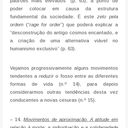
padrões mais elevados” (p. 63), a ponto de
poder colocar em causa da estrutura
fundamental da sociedade. É este
zelo pela
ordem
(“
rage for order
”) que poderá explicar a
“desconstrução do antigo cosmos encantado, e
a criação de uma alternativa viável no
humanismo exclusivo” (p. 63).
Vejamos progressivamente alguns movimentos
tendentes a
reduzir
o fosso entre as diferentes
formas de vida (n.º 14), para depois
considerarmos outras tendências desta vez
conducentes a novas cesuras (n.º 15).
– 14.
Movimentos de aproximação
.
A atitude em
relação à morte; a individuação e a solidariedade