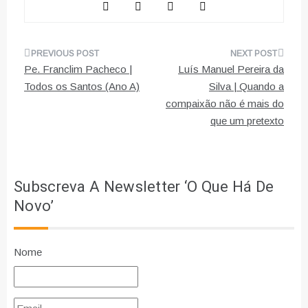
Navegação
Pe. Franclim Pacheco |
Luís Manuel Pereira da
de
Todos os Santos (Ano A)
Silva | Quando a
compaixão não é mais do
artigos
que um pretexto
Subscreva A Newsletter ‘O Que Há De
Novo’
Nome