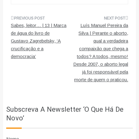
Navegação
Sabes, leitor… | 13 | Marca
Luís Manuel Pereira da
de
de água do livro de
Silva | Perante o aborto,
Gustavo Zagrebelsky, ‘A
qual a verdadeira
artigos
crucificação e a
compaixão que chega a
democracia’
todos? A todos, mesmo!
Desde 2007, o aborto legal
já foi responsável pela
morte de quem o praticou.
Subscreva A Newsletter ‘O Que Há De
Novo’
Nome