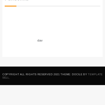
dav
COPYRIGHT ALL RIGHTS RESERVED 2021 THEME: DOCILE BY
TEMPLATE
SELL
.