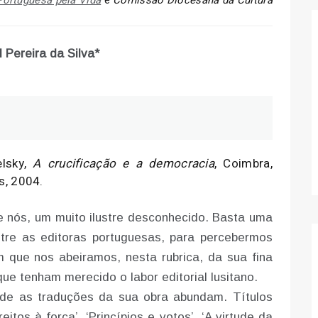
ortuguesa pela Vida
e
Comissão Diocesana da Cultura
 Pereira da Silva*
elsky,
A crucificação e a democracia
, Coimbra,
s, 2004.
e nós, um muito ilustre desconhecido. Basta uma
ntre as editoras portuguesas, para percebermos
 que nos abeiramos, nesta rubrica, da sua fina
 que tenham merecido o labor editorial lusitano.
nde as traduções da sua obra abundam. Títulos
ireitos à força’, ‘Princípios e votos’, ‘A virtude da