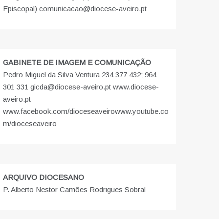
Episcopal) comunicacao@diocese-aveiro.pt
GABINETE DE IMAGEM E COMUNICAÇÃO
Pedro Miguel da Silva Ventura 234 377 432; 964
301 331 gicda@diocese-aveiro.pt www.diocese-
aveiro.pt
www.facebook.com/dioceseaveiro
www.youtube.co
m/dioceseaveiro
ARQUIVO DIOCESANO
P. Alberto Nestor Camões Rodrigues Sobral