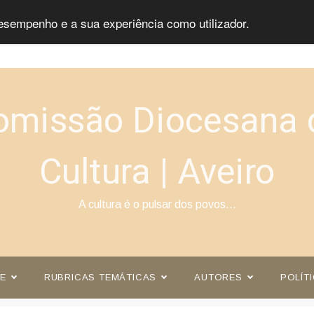
esempenho e a sua experiência como utilizador.
omissão Diocesana 
Cultura | Aveiro
A cultura é o pulsar dos povos…
E
RUBRICAS TEMÁTICAS
AUTORES
POLÍT