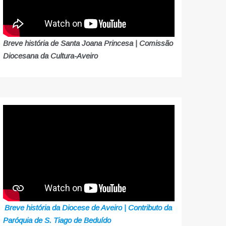
Breve história de Santa Joana Princesa | Comissão
Diocesana da Cultura-Aveiro
Breve história da Diocese de Aveiro | Contributo da
Paróquia de S. Tiago de Beduído