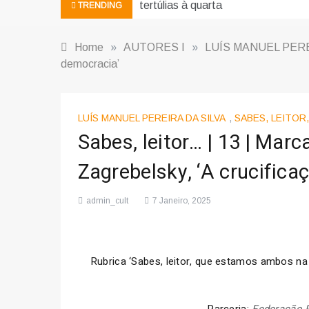
tertúlias à quarta
TRENDING
Home
»
AUTORES I
»
LUÍS MANUEL PERE
democracia’
LUÍS MANUEL PEREIRA DA SILVA
,
SABES, LEITOR
Sabes, leitor… | 13 | Mar
Zagrebelsky, ‘A crucifica
admin_cult
7 Janeiro, 2025
Rubrica ‘Sabes, leitor, que estamos ambos n