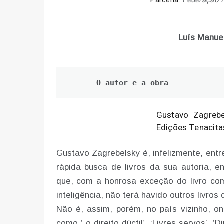
Parceria:
Federação P
Luís Manuel
O autor e a obra
Gustavo Zagreb
Edições Tenacita
Gustavo Zagrebelsky é, infelizmente, entr
rápida busca de livros da sua autoria, e
que, com a honrosa exceção do livro com
inteligência, não terá havido outros livros
Não é, assim, porém, no país vizinho, o
como ‘ o direito dúctil’, ‘Livres servos’, ‘D