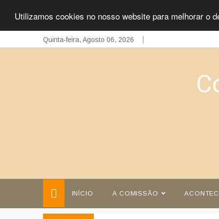
Utilizamos cookies no nosso website para melhorar o d
Skip
Quinta-feira, Agosto 06, 2026
to
content
C
INÍCIO
A COMISSÃO
ACONTEC