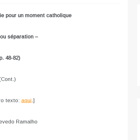
ie pour un moment catholique
 ou séparation –
p. 48-82)
(Cont.)
ro texto:
aqui
.]
zevedo Ramalho