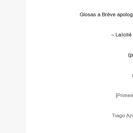
Glosas a Brève apolog
– Laïcité
(p
[Primei
Tiago A