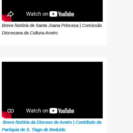
Breve história de Santa Joana Princesa | Comissão
Diocesana da Cultura-Aveiro
Breve história da Diocese de Aveiro | Contributo da
Paróquia de S. Tiago de Beduído