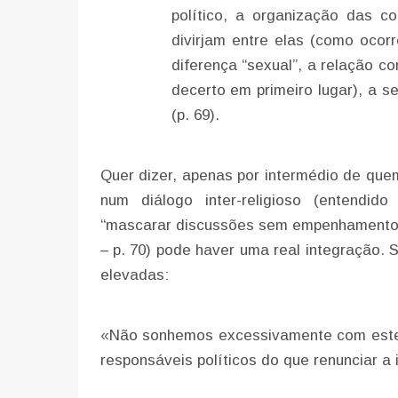
político, a organização das c
divirjam entre elas (como ocorre
diferença “sexual”, a relação com
decerto em primeiro lugar), a se
(p. 69).
Quer dizer, apenas por intermédio de qu
num diálogo inter-religioso (entendi
“mascarar discussões sem empenhamentos r
– p. 70) pode haver uma real integração. 
elevadas:
«Não sonhemos excessivamente com este 
responsáveis políticos do que renunciar a i