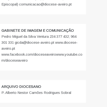
Episcopal) comunicacao@diocese-aveiro.pt
GABINETE DE IMAGEM E COMUNICAÇÃO
Pedro Miguel da Silva Ventura 234 377 432; 964
301 331 gicda@diocese-aveiro.pt www.diocese-
aveiro.pt
www.facebook.com/dioceseaveiro
www.youtube.co
m/dioceseaveiro
ARQUIVO DIOCESANO
P. Alberto Nestor Camões Rodrigues Sobral