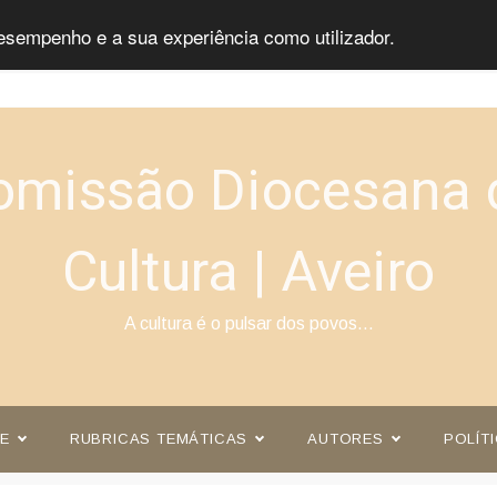
esempenho e a sua experiência como utilizador.
omissão Diocesana 
Cultura | Aveiro
A cultura é o pulsar dos povos…
E
RUBRICAS TEMÁTICAS
AUTORES
POLÍT