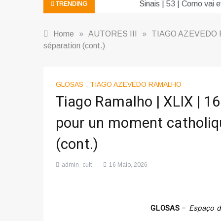
Sinais | 53 | Como vai evoluir a IA?
TRENDING
Home
»
AUTORES III
»
TIAGO AZEVEDO
séparation (cont.)
GLOSAS
,
TIAGO AZEVEDO RAMALHO
Tiago Ramalho | XLIX | 16
pour un moment catholiqu
(cont.)
admin_cult
16 Maio, 2026
GLOSAS
–
Espaço d