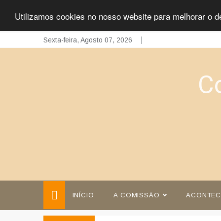
Utilizamos cookies no nosso website para melhorar o d
Skip
Sexta-feira, Agosto 07, 2026
to
content
C
INÍCIO
A COMISSÃO
ACONTEC