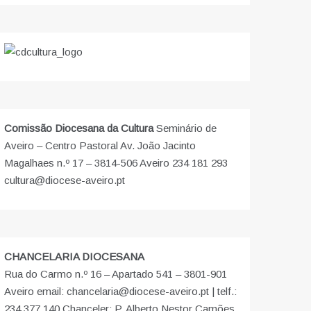
Comissão Diocesana da Cultura
Seminário de
Aveiro – Centro Pastoral Av. João Jacinto
Magalhaes n.º 17 – 3814-506 Aveiro 234 181 293
cultura@diocese-aveiro.pt
CHANCELARIA DIOCESANA
Rua do Carmo n.º 16 – Apartado 541 – 3801-901
Aveiro email: chancelaria@diocese-aveiro.pt | telf.:
234 377 140 Chanceler: P. Alberto Nestor Camões