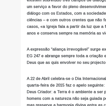
existem sobretudo três campos de diálogo
um serviço a favor do pleno desenvolvim
diálogo com os Estados, com a sociedade –
ciências – e com outros crentes que não f
casos, «a Igreja fala a partir da luz que a
anos e conserva sempre na memória as vi
A expressão “aliança irrevogável” surge e
EG 247 e abrange sempre toda a criação e
Deus que as quis envolver no seu projecto
A 22 de Abril celebra-se o Dia Internacion
quarta-feira de 2015 faz o apelo seguinte
Deus Criador: a Terra é o ambiente a ser p
homens com a natureza não seja guiada pe
mas preserve a harmonia divina entre as cr