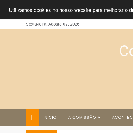
Utilizamos cookies no nosso website para melhorar o d
Skip
Sexta-feira, Agosto 07, 2026
to
content
C
INÍCIO
A COMISSÃO
ACONTEC