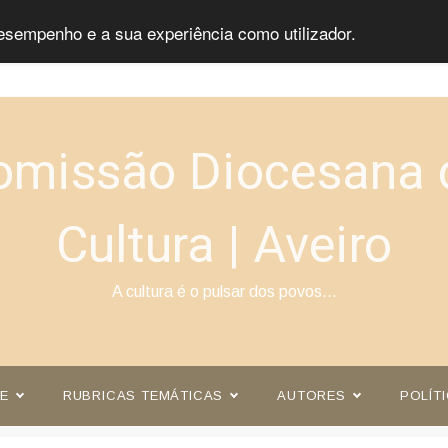
esempenho e a sua experiência como utilizador.
omissão Diocesana 
Cultura | Aveiro
A cultura é o pulsar dos povos…
E
RUBRICAS TEMÁTICAS
AUTORES
POLÍT