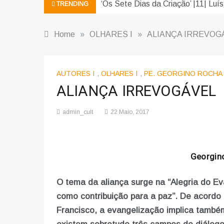
‘Os Sete Dias da Criação’ |11| Luís
TRENDING
Home
»
OLHARES I
»
ALIANÇA IRREVOG
AUTORES I
,
OLHARES I
,
PE. GEORGINO ROCHA
ALIANÇA IRREVOGÁVEL
admin_cult
22 Maio, 2017
Georgino
O tema da aliança surge na “Alegria do Ev
como contribuição para a paz”. De acordo
Francisco, a evangelização implica tamb