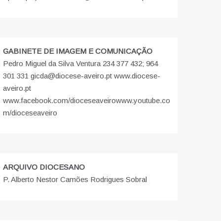
GABINETE DE IMAGEM E COMUNICAÇÃO
Pedro Miguel da Silva Ventura 234 377 432; 964
301 331 gicda@diocese-aveiro.pt www.diocese-
aveiro.pt
www.facebook.com/dioceseaveiro
www.youtube.co
m/dioceseaveiro
ARQUIVO DIOCESANO
P. Alberto Nestor Camões Rodrigues Sobral