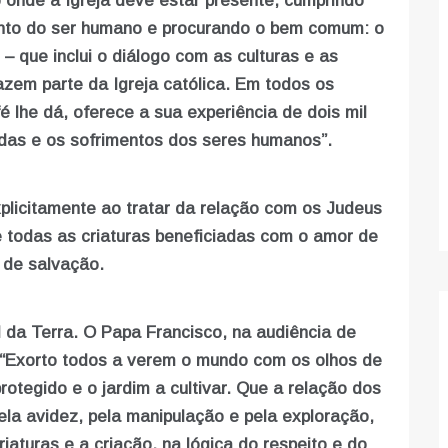
 onde a Igreja deve estar presente, cumprindo
ento do ser humano e procurando o bem comum: o
 que inclui o diálogo com as culturas e as
azem parte da Igreja católica. Em todos os
 fé lhe dá, oferece a sua experiência de dois mil
das e os sofrimentos dos seres humanos”.
xplicitamente ao tratar da relação com os Judeus
 todas as criaturas beneficiadas com o amor de
 de salvação.
al da Terra. O Papa Francisco, na audiência de
: “Exorto todos a verem o mundo com os olhos de
rotegido e o jardim a cultivar. Que a relação dos
la avidez, pela manipulação e pela exploração,
iaturas e a criação, na lógica do respeito e do