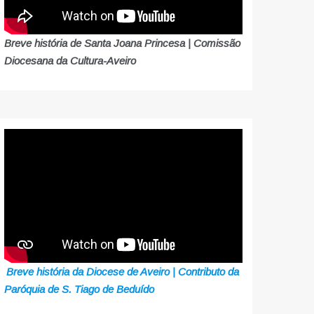
Breve história de Santa Joana Princesa | Comissão
Diocesana da Cultura-Aveiro
Breve história da Diocese de Aveiro | Contributo da
Paróquia de S. Tiago de Beduído