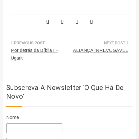
Navegação
Por detrás da Bíblia I –
ALIANÇA IRREVOGÁVEL
de
Ugarit
artigos
Subscreva A Newsletter ‘O Que Há De
Novo’
Nome