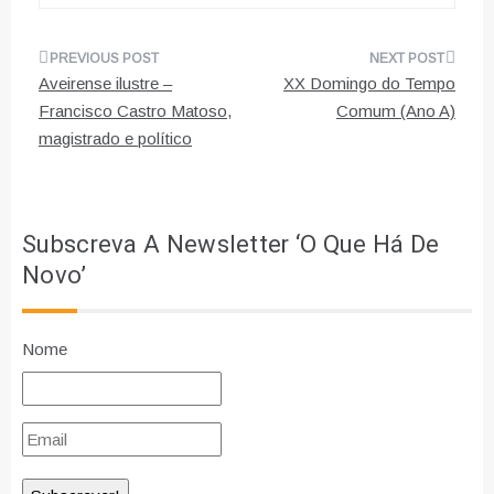
Navegação
Aveirense ilustre –
XX Domingo do Tempo
de
Francisco Castro Matoso,
Comum (Ano A)
magistrado e político
artigos
Subscreva A Newsletter ‘O Que Há De
Novo’
Nome