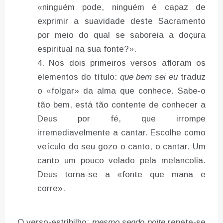
«ninguém pode, ninguém é capaz de
exprimir a suavidade deste Sacramento
por meio do qual se saboreia a doçura
espiritual na sua fonte?».
Nos dois primeiros versos afloram os
elementos do título:
que bem sei eu
traduz
o «folgar» da alma que conhece. Sabe-o
tão bem, está tão contente de conhecer a
Deus por fé, que irrompe
irremediavelmente a cantar. Escolhe como
veículo do seu gozo o canto, o cantar. Um
canto um pouco velado pela melancolia.
Deus torna-se a «fonte que mana e
corre».
O verso-estribilho:
mesmo sendo noite
repete-se