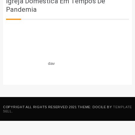
Igreja Doméstica Em Tempos De
Pandemia
dav
COPYRIGHT ALL RIGHTS RESERVED 2021 THEME: DOCILE BY
TEMPLATE
SELL
.