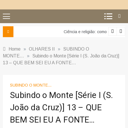
Ciência e religião: como superar o equívoco do conflito
Home
»
OLHARES II
»
SUBINDO O
MONTE...
»
Subindo o Monte [Série I (S. João da Cruz)]
13 – QUE BEM SEI EU A FONTE…
SUBINDO O MONTE...
Subindo o Monte [Série I (S.
João da Cruz)] 13 – QUE
BEM SEI EU A FONTE…