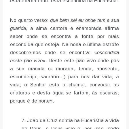
esta eterna fonte está escondida na Eucaristia.
No quarto verso:
que bem sei eu onde tem a sua
guarida
, a alma cantora e enamorada afirma
saber onde se encontra a fonte por mais
escondida que esteja. Na nona e última estrofe
descobre-nos onde se encontra: «
escondida
neste pão vivo
». Deste este pão vivo onde pôs
a sua manida (= morada, tenda, aposento,
esconderijo, sacrário…) para nos dar vida, a
vida, o Senhor está a chamar, convocar as
criaturas e desta água se fartam, às escuras,
porque é de noite».
João da Cruz sentia na Eucaristia a vida
de Deus, o Deus vivo e, por isso, pode