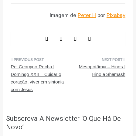
Imagem de
Peter H
por
Pixabay
Navegação
Pe. Georgino Rocha |
Mesopotâmia – Hinos |
de
Domingo XXII – Cuidar o
Hino a Shamash
coração, viver em sintonia
artigos
com Jesus
Subscreva A Newsletter ‘O Que Há De
Novo’