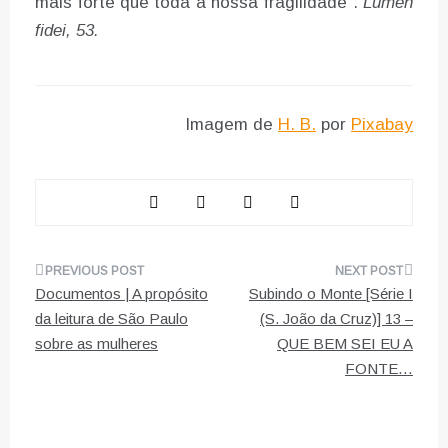
mais forte que toda a nossa fragilidade”.
Lumen
fidei, 53.
Imagem de
H. B.
por
Pixabay
Navegação
Documentos | A propósito
Subindo o Monte [Série I
de
da leitura de São Paulo
(S. João da Cruz)] 13 –
sobre as mulheres
QUE BEM SEI EU A
artigos
FONTE…