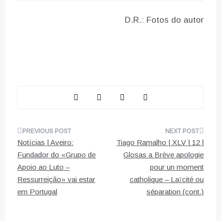
D.R.: Fotos do autor
Navegação
Notícias | Aveiro:
Tiago Ramalho | XLV | 12 |
de
Fundador do «Grupo de
Glosas a Brève apologie
Apoio ao Luto –
pour un moment
artigos
Ressurreição» vai estar
catholique – Laïcité ou
em Portugal
séparation (cont.)