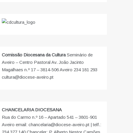
Comissão Diocesana da Cultura
Seminário de
Aveiro – Centro Pastoral Av. João Jacinto
Magalhaes n.º 17 – 3814-506 Aveiro 234 181 293
cultura@diocese-aveiro.pt
CHANCELARIA DIOCESANA
Rua do Carmo n.º 16 – Apartado 541 – 3801-901
Aveiro email: chancelaria@diocese-aveiro.pt | telf.:
234 377 140 Chanceler: P. Alberto Nestor Camões