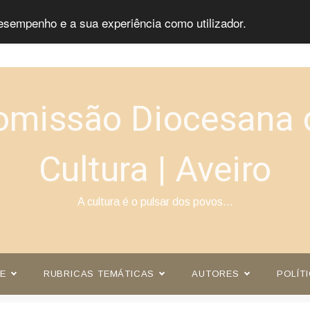
esempenho e a sua experiência como utilizador.
omissão Diocesana 
Cultura | Aveiro
A cultura é o pulsar dos povos…
E
RUBRICAS TEMÁTICAS
AUTORES
POLÍT