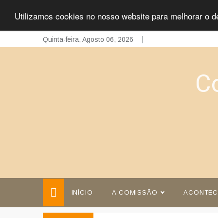
Utilizamos cookies no nosso website para melhorar o d
Skip
Quinta-feira, Agosto 06, 2026
to
content
C
INÍCIO
A COMISSÃO
ACONTEC