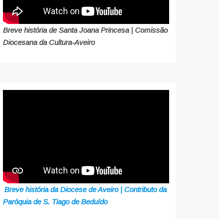
Breve história de Santa Joana Princesa | Comissão
Diocesana da Cultura-Aveiro
Breve história da Diocese de Aveiro | Contributo da
Paróquia de S. Tiago de Beduído