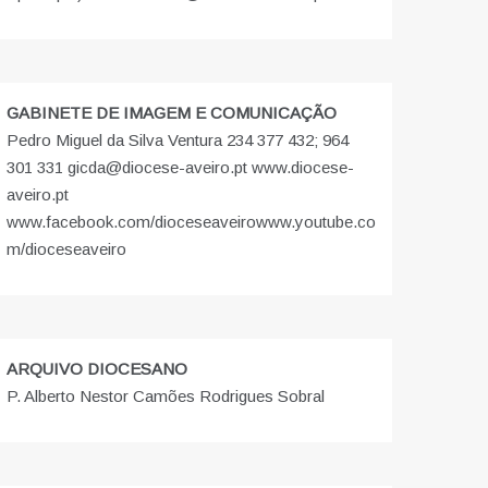
GABINETE DE IMAGEM E COMUNICAÇÃO
Pedro Miguel da Silva Ventura 234 377 432; 964
301 331 gicda@diocese-aveiro.pt www.diocese-
aveiro.pt
www.facebook.com/dioceseaveiro
www.youtube.co
m/dioceseaveiro
ARQUIVO DIOCESANO
P. Alberto Nestor Camões Rodrigues Sobral