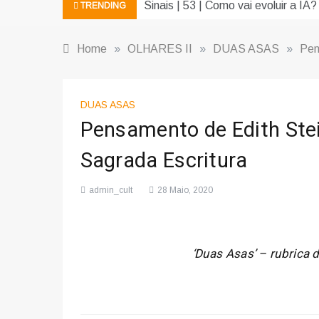
Sinais | 53 | Como vai evoluir a IA?
TRENDING
Home
»
OLHARES II
»
DUAS ASAS
»
Pen
DUAS ASAS
Pensamento de Edith Ste
Sagrada Escritura
admin_cult
28 Maio, 2020
‘Duas Asas’ – rubrica 